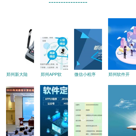
----------------
郑州新大陆
郑州APP软
微信小程序
郑州软件开
PT850数据
件开发指南
定制开发
发新里程
采集器售后
赋能企业与
友拓软件助
壹佰业引领
维修及软件
城市数字化
力郑州企业
ERP系统自
开发服务指
转型
数字化转型
主研发与创
南
新网络服务