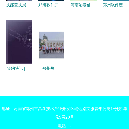
技能竞技展
郑州软件开
河南远发信
郑州软件定
风采，数字
发外包项目
息技术有限
制开发 驱
创新谱新篇
公司 企业
公司 郑州
动数字化转
——我校成
数字化转型
软件开发领
型，赋能本
功举办
的可靠伙伴
域的务实创
地企业创新
2022年河
新者
升级
南省计算机
程序设计员
签约快讯 |
郑州热
(数字资源
云图在线携
门“3+2”招
开发)职业
手爱U空间
生学校与软
技能竞赛
站，共创无
件开发技术
人售卖餐食
院校推荐
地址：河南省郑州市高新技术产业开发区瑞达路文雅青年公寓1号楼1单
新体验
元5层20号
电话：-