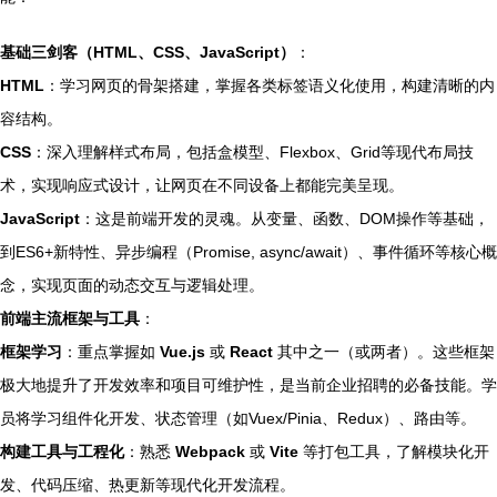
基础三剑客（HTML、CSS、JavaScript）
：
HTML
：学习网页的骨架搭建，掌握各类标签语义化使用，构建清晰的内
容结构。
CSS
：深入理解样式布局，包括盒模型、Flexbox、Grid等现代布局技
术，实现响应式设计，让网页在不同设备上都能完美呈现。
JavaScript
：这是前端开发的灵魂。从变量、函数、DOM操作等基础，
到ES6+新特性、异步编程（Promise, async/await）、事件循环等核心概
念，实现页面的动态交互与逻辑处理。
前端主流框架与工具
：
框架学习
：重点掌握如
Vue.js
或
React
其中之一（或两者）。这些框架
极大地提升了开发效率和项目可维护性，是当前企业招聘的必备技能。学
员将学习组件化开发、状态管理（如Vuex/Pinia、Redux）、路由等。
构建工具与工程化
：熟悉
Webpack
或
Vite
等打包工具，了解模块化开
发、代码压缩、热更新等现代化开发流程。