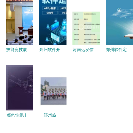
采集器售后
赋能企业与
友拓软件助
壹佰业引领
维修及软件
城市数字化
力郑州企业
ERP系统自
开发服务指
转型
数字化转型
主研发与创
南
新网络服务
技能竞技展
郑州软件开
河南远发信
郑州软件定
风采，数字
发外包项目
息技术有限
制开发 驱
创新谱新篇
公司 企业
公司 郑州
动数字化转
——我校成
数字化转型
软件开发领
型，赋能本
功举办
的可靠伙伴
域的务实创
地企业创新
2022年河
新者
升级
南省计算机
程序设计员
签约快讯 |
郑州热
(数字资源
云图在线携
门“3+2”招
开发)职业
手爱U空间
生学校与软